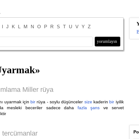
Y
I
J
K
L
M
N
O
P
R
S
T
U
V
Y
Z
B
Uyarmak
»
mlama Miller rüya
ı uyarmak için
bir
rüya - soylu düşünceler
size
kaderin
bir
iyilik
a mesleki beceriler sadece daha
fazla
şans
ve servet
ktir
tercümanlar
Po