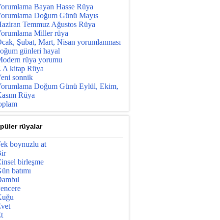
orumlama Bayan Hasse Rüya
orumlama Doğum Günü Mayıs
aziran Temmuz Ağustos Rüya
orumlama Miller rüya
cak, Şubat, Mart, Nisan yorumlanması
oğum günleri hayal
odern rüya yorumu
 A kitap Rüya
eni sonnik
orumlama Doğum Günü Eylül, Ekim,
asım Rüya
oplam
püler rüyalar
ek boynuzlu at
ir
insel birleşme
ün batımı
ambıl
encere
Kuğu
vet
t