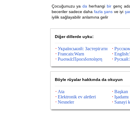
Çocuğunuzu ya
da
herhangi
bir
genç ada
beceriler sadece daha
fazla
şans
ve iyi
şa
iyilik sağlayabilir anlamına gelir
Diğer dillerde uyku:
Український: Застерігати
Русском
Francais:Warn
English
Ρωσικά:Προειδοποίηση
Рускай:
Böyle rüyalar hakkında da okuyun
Ata
Başkan
Elektronik ev aletleri
Işadamı
Nesneler
Sanayi k