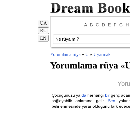
UA
A
B
C
D
E
F
G
H
RU
EN
Yorumlama rüya
»
U
»
Uyarmak
Yorumlama rüya «
Yoru
Çocuğunuzu ya
da
herhangi
bir
genç adam
sağlayabilir anlamına gelir.
Sen
yakınd
belirlenmesinde yarar olduğunu fark edece