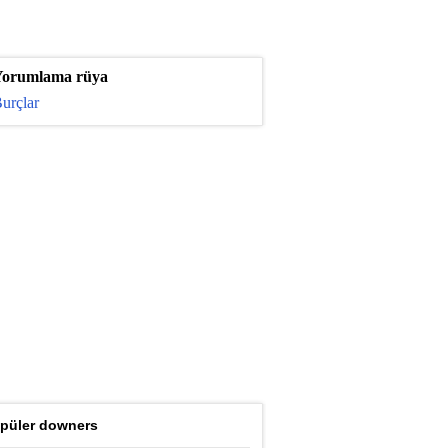
orumlama rüya
urçlar
püler downers