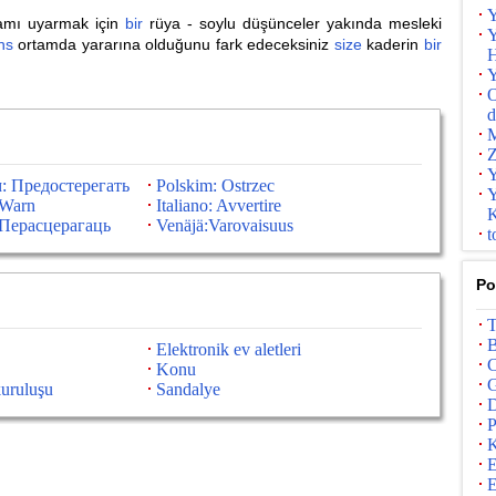
Y
mı uyarmak için
bir
rüya - soylu düşünceler yakında mesleki
Y
ns
ortamda yararına olduğunu fark edeceksiniz
size
kaderin
bir
H
Y
O
d
M
Z
Y
: Предостерегать
Polskim: Ostrzec
Y
:Warn
Italiano: Avvertire
K
Перасцерагаць
Venäjä:Varovaisuus
t
Po
T
B
Elektronik ev aletleri
C
Konu
G
uruluşu
Sandalye
D
P
E
E