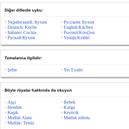
Diğer dillerde uyku:
Український: Кухня
Русском: Кухня
Deutsch: Küche
English:Kitchen
Italiano: Cucina
Ρωσικά:Κουζίνα
Рускай:Кухня
Venäjä:Keittiö
Temalarına ilgilidir:
Şehir
Yer Eyalet
Böyle rüyalar hakkında da okuyun
Aşçı
Bebek
Hendek
Karga
Kaşık
Kıvırcık
Mutfak Alanı
Mutfak robotu
Mutfak: Temiz