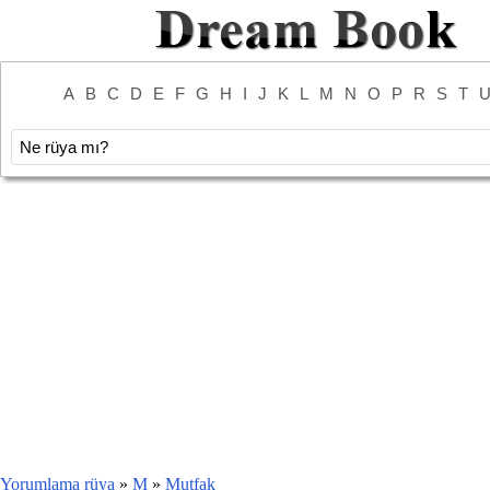
A
B
C
D
E
F
G
H
I
J
K
L
M
N
O
P
R
S
T
Yorumlama rüya
»
M
»
Mutfak