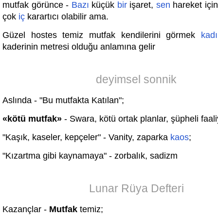
mutfak görünce -
Bazı
küçük
bir
işaret,
sen
hareket içi
çok
iç
karartıcı olabilir ama.
Güzel hostes temiz mutfak kendilerini görmek
kadı
kaderinin metresi olduğu anlamına gelir
deyimsel sonnik
Aslında - "Bu mutfakta Katılan";
«kötü mutfak»
- Swara, kötü ortak planlar, şüpheli faaliy
"Kaşık, kaseler, kepçeler" - Vanity, zaparka
kaos
;
"Kızartma gibi kaynamaya" - zorbalık, sadizm
Lunar Rüya Defteri
Kazançlar -
Mutfak
temiz;