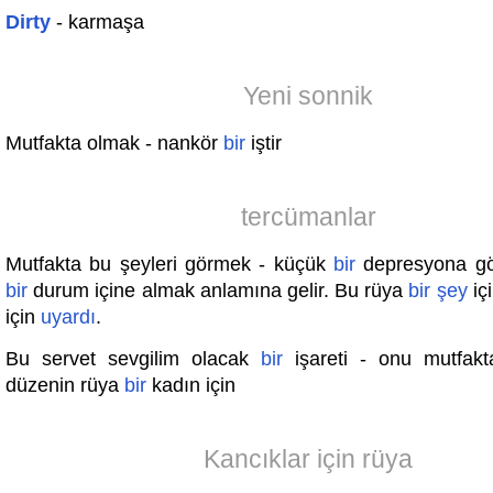
Dirty
- karmaşa
Yeni sonnik
Mutfakta olmak - nankör
bir
iştir
tercümanlar
Mutfakta bu şeyleri görmek - küçük
bir
depresyona g
bir
durum içine almak anlamına gelir. Bu rüya
bir
şey
iç
için
uyardı
.
Bu servet sevgilim olacak
bir
işareti - onu mutfakt
düzenin rüya
bir
kadın için
Kancıklar için rüya