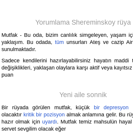
Yorumlama Shereminskoy rüya
Mutfak - Bu oda, bizim canlılık simgeleyen, yaşam iç
yaklaşım. Bu odada,
tüm
unsurları Ateş ve cazip Air
sunulmaktadır.
Sadece kendilerini hazırlayabilirsiniz hayatın maddi 
değişiklikleri, yaklaşan olaylara karşı aktif veya kayıtsı
puan
Yeni aile sonnik
Bir rüyada görülen mutfak, küçük
bir
depresyon
i
olacaktır
kritik
bir
pozisyon
almak anlamına gelir. Bu r
hazır olmak için
uyardı
. Mutfak temiz mahsulün haya
servet sevgilim olacak eğer