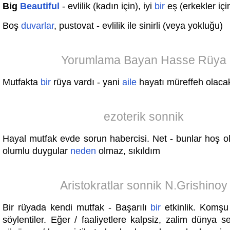
Big
Beautiful
- evlilik (kadın için), iyi
bir
eş (erkekler içi
Boş
duvarlar
, pustovat - evlilik ile sinirli (veya yokluğu)
Yorumlama Bayan Hasse Rüya
Mutfakta
bir
rüya vardı - yani
aile
hayatı müreffeh olacak
ezoterik sonnik
Hayal mutfak evde sorun habercisi. Net - bunlar hoş olac
olumlu duygular
neden
olmaz, sıkıldım
Aristokratlar sonnik N.Grishinoy
Bir rüyada kendi mutfak - Başarılı
bir
etkinlik. Komşu 
söylentiler. Eğer / faaliyetlere kalpsiz, zalim dünya