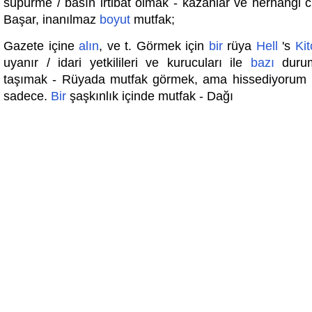
süpürme / basın irtibat olmak - kazanlar ve herhangi c
Başar, inanılmaz
boyut
mutfak;
Gazete içine
alın
, ve t. Görmek için
bir
rüya
Hell
's
Ki
uyanır / idari yetkilileri ve kurucuları ile
bazı
duru
taşımak - Rüyada mutfak görmek, ama hissediyorum 
sadece.
Bir
şaşkınlık içinde mutfak - Dağı