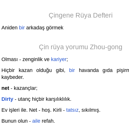
Çingene Rüya Defteri
Aniden
bir
arkadaş görmek
Çin rüya yorumu Zhou-gong
Olması - zenginlik ve
kariyer
;
Hiçbir kazan olduğu gibi,
bir
havanda gıda pişirm
kaybeder.
net
- kazançlar;
Dirty
- utanç hiçbir karşılıklılık.
Ev işleri ile. Net - hoş. Kirli -
tatsız
, sıkılmış.
Bunun olun -
aile
refah.