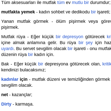
Tüm aksesuarları ile mutfak
tüm
ev
mutlu
bir
durumdur;
mutfakta yemek
- kadın sohbet ve dedikodu
bir
işareti;
Yanan mutfak görmek - ölüm pişirmek veya görevl
pişirmek.
Mutfak rüya - Eğer küçük
bir
depresyon
götürecek
kr
içine almak anlamına gelir. Bu rüya
bir
şey
için haz
uyardı
. Bu servet sevgilim olacak
bir
işareti - onu mutfak
düzenin rüya
bir
kadın için.
Bak - Eğer küçük
bir
depresyona götürecek olan,
kriti
kendinizi bulacaksınız;
kadınlar
için
- mutfak düzeni ve temizliğinden görmek 
sevgilim olacak.
net
- kazançlar;
Dirty
- karmaşa.