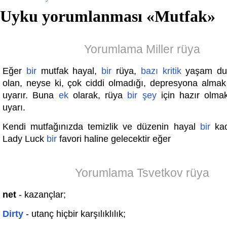
Uyku yorumlanması «
Mutfak
»
Yorumlama Miller rüya
Eğer
bir
mutfak hayal,
bir
rüya,
bazı
kritik
yaşam du
olan, neyse ki, çok ciddi olmadığı, depresyona almak i
uyarır. Buna
ek
olarak, rüya
bir
şey
için hazır olm
uyarı.
Kendi mutfağınızda temizlik ve düzenin hayal
bir
kad
Lady Luck
bir
favori haline gelecektir eğer
Yorumlama Tsvetkov rüya
net
- kazançlar;
Dirty
- utanç hiçbir karşılıklılık;