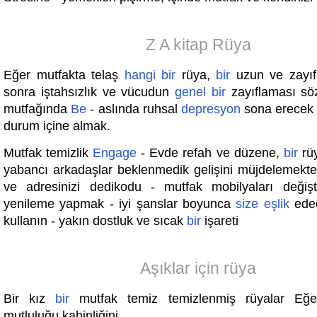
Z A kitap Rüya
Eğer mutfakta telaş
hangi
bir
rüya,
bir
uzun ve zayıfl
sonra iştahsızlık ve vücudun
genel
bir
zayıflaması sö
mutfağında
Be
- aslında ruhsal
depresyon
sona erecek 
durum içine almak.
Mutfak temizlik
Engage
- Evde refah ve düzene,
bir
rüy
yabancı arkadaşlar beklenmedik gelişini müjdelemekte
ve adresinizi dedikodu - mutfak mobilyaları değiş
yenileme yapmak - iyi şanslar boyunca
size
eşlik
ede
kullanın - yakın dostluk ve sıcak
bir
işareti
Aşıklar için rüya
Bir kız
bir
mutfak temiz temizlenmiş rüyalar Eğ
mutluluğu kahinliğini