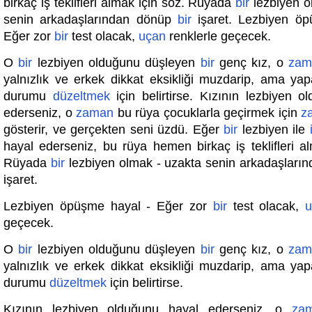
birkaç iş teklifleri almak için söz. Rüyada
bir
lezbiyen o
senin arkadaşlarından dönüp
bir
işaret. Lezbiyen öp
Eğer zor
bir
test olacak,
uçan
renklerle geçecek.
O
bir
lezbiyen olduğunu düşleyen
bir
genç kız, o
zam
yalnızlık ve erkek dikkat eksikliği muzdarip, ama ya
durumu
düzeltmek
için belirtirse. Kızının lezbiyen o
ederseniz, o
zaman
bu rüya çocuklarla geçirmek için
z
gösterir, ve gerçekten seni üzdü. Eğer
bir
lezbiyen ile
hayal ederseniz, bu rüya hemen birkaç iş teklifleri a
Rüyada
bir
lezbiyen olmak - uzakta senin arkadaşlar
işaret.
Lezbiyen öpüşme hayal - Eğer zor
bir
test olacak,
u
geçecek.
O
bir
lezbiyen olduğunu düşleyen
bir
genç kız, o
zam
yalnızlık ve erkek dikkat eksikliği muzdarip, ama ya
durumu
düzeltmek
için belirtirse.
Kızının lezbiyen olduğunu hayal ederseniz, o
za