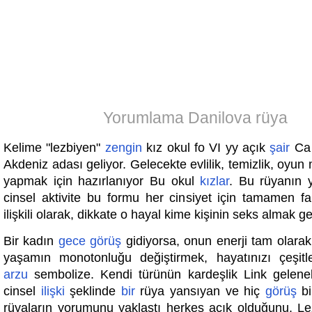
Yorumlama Danilova rüya
Kelime "lezbiyen"
zengin
kız okul fo VI yy açık
şair
Ca 
Akdeniz adası geliyor. Gelecekte evlilik, temizlik, oyun
yapmak için hazırlanıyor Bu okul
kızlar
. Bu rüyanın 
cinsel aktivite bu formu her cinsiyet için tamamen far
ilişkili olarak, dikkate o hayal kime kişinin seks almak ger
Bir kadın
gece
görüş
gidiyorsa, onun enerji tam olara
yaşamın monotonluğu değiştirmek, hayatınızı çeşitl
arzu
sembolize. Kendi türünün kardeşlik Link gelen
cinsel
ilişki
şeklinde
bir
rüya yansıyan ve hiç
görüş
bi
rüyaların yorumunu yaklaştı herkes açık olduğunu. Le