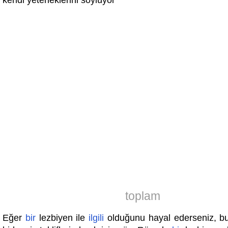
kendi yeteneklerini söylüyor
toplam
Eğer
bir
lezbiyen ile
ilgili
olduğunu hayal ederseniz, b