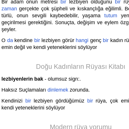
Bir adam onun metresi
bir
lezbiyen olduğunu
bir
rüy
zaman
gerçekte çok şüpheli ve kıskançlığa eğilimli. B
türlü, onun sevgili kaybedebilir, yaşama
tutum
yen
geçirilmesi gerektiğini. Sonuçta, değişim ve eylem özgü
şeyler.
O
da
kendine
bir
lezbiyen görür
hangi
genç
bir
kadın rü
emin değil ve kendi yeteneklerini söylüyor
Doğu Kadınların Rüyası Kitabı
lezbiyenlerin bak
- olumsuz sign:.
Haksız Suçlamaları
dinlemek
zorunda.
Kendinizi
bir
lezbiyen gördüğümüz
bir
rüya, çok emin
kendi yeteneklerini söylüyor
Modern rüya yorumu