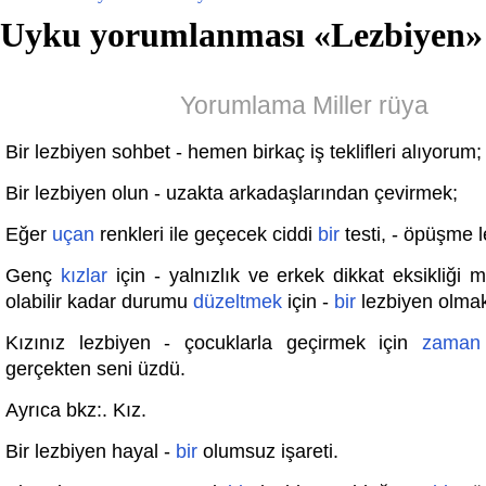
Uyku yorumlanması «
Lezbiyen
»
Yorumlama Miller rüya
Bir lezbiyen sohbet - hemen birkaç iş teklifleri alıyorum;
Bir lezbiyen olun - uzakta arkadaşlarından çevirmek;
Eğer
uçan
renkleri ile geçecek ciddi
bir
testi, - öpüşme 
Genç
kızlar
için - yalnızlık ve erkek dikkat eksikliği
olabilir kadar durumu
düzeltmek
için -
bir
lezbiyen olma
Kızınız lezbiyen - çocuklarla geçirmek için
zaman
gerçekten seni üzdü.
Ayrıca bkz:. Kız.
Bir lezbiyen hayal -
bir
olumsuz işareti.