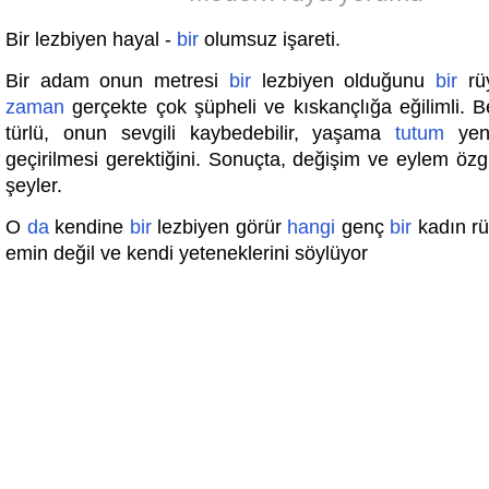
Bir lezbiyen hayal -
bir
olumsuz işareti.
Bir adam onun metresi
bir
lezbiyen olduğunu
bir
rüy
zaman
gerçekte çok şüpheli ve kıskançlığa eğilimli. B
türlü, onun sevgili kaybedebilir, yaşama
tutum
yen
geçirilmesi gerektiğini. Sonuçta, değişim ve eylem özgü
şeyler.
O
da
kendine
bir
lezbiyen görür
hangi
genç
bir
kadın rü
emin değil ve kendi yeteneklerini söylüyor