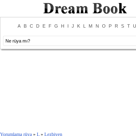
A
B
C
D
E
F
G
H
I
J
K
L
M
N
O
P
R
S
T
Yorumlama rüya
»
L
»
Lezbiyen