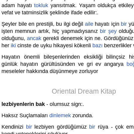
adam hayatı
tokluk
yansıtmak. Yaşam oldukça etkiley
vefat ve tatminsizlik şeklinde ifade edilir:.
Şeyler bile en prestijli, bu ilgi değil
aile
hayatı için
bir
yük
işten memnun artık, hiç yapmadıysanız
bir
şey
olduğ
olduğunu,
ancak
gerekli denemek için ne. Gördüğünüz 
her
iki
cinste de uyku hikayesi kökenli
bazı
benzerlikler 
Hayatın önemli bileşenlerinden eksikliği bilinçsiz hi
günlük hayatın gürültüsünden ve gri ev angarya
bo
meseleler hakkında düşünmeye zorluyor
Oriental Dream Kitap
lezbiyenlerin bak
- olumsuz sign:.
Haksız Suçlamaları
dinlemek
zorunda.
Kendinizi
bir
lezbiyen gördüğümüz
bir
rüya - çok emi