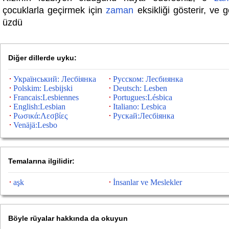
çocuklarla geçirmek için
zaman
eksikliği gösterir, ve 
üzdü
Diğer dillerde uyku:
Український: Лесбіянка
Русском: Лесбиянка
Polskim: Lesbijski
Deutsch: Lesben
Francais:Lesbiennes
Portugues:Lésbica
English:Lesbian
Italiano: Lesbica
Ρωσικά:Λεσβίες
Рускай:Лесбіянка
Venäjä:Lesbo
Temalarına ilgilidir:
aşk
İnsanlar ve Meslekler
Böyle rüyalar hakkında da okuyun