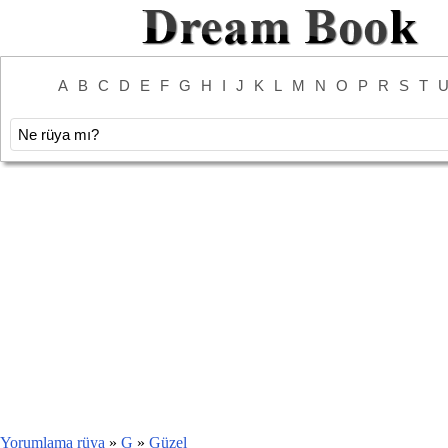
A
B
C
D
E
F
G
H
I
J
K
L
M
N
O
P
R
S
T
Yorumlama rüya
»
G
»
Güzel