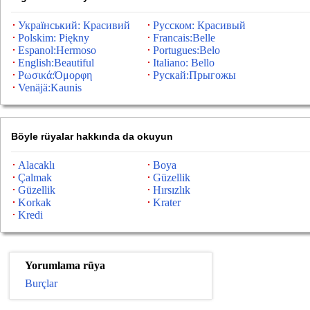
Український: Красивий
Русском: Красивый
Polskim: Piękny
Francais:Belle
Espanol:Hermoso
Portugues:Belo
English:Beautiful
Italiano: Bello
Ρωσικά:Όμορφη
Рускай:Прыгожы
Venäjä:Kaunis
Böyle rüyalar hakkında da okuyun
Alacaklı
Boya
Çalmak
Güzellik
Güzellik
Hırsızlık
Korkak
Krater
Kredi
Yorumlama rüya
Burçlar