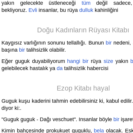
yakın gelecekte üstleneceği
tüm
değil sadece, 
bekliyoruz.
Evli
insanlar, bu rüya
dulluk
kahinliğini
Doğu Kadınların Rüyası Kitabı
Kaygısız varlığının sonunu tellallığı. Bunun
bir
nedeni, 
başına
bir
talihsizlik olabilir.
Eğer guguk duyabiliyorum
hangi
bir
rüya
size
yakın
b
gelebilecek hastalık ya
da
talihsizlik habercisi
Ezop Kitabı hayal
Guguk kuşu kaderini tahmin edebilirsiniz ki, kabul edilir.
diyor ki:.
"Guguk guguk - Dağı veschuet". Insanlar böyle
bir
işaret
Kimin bahçesinde prokukuet guguklu,
bela
olacak. Esk