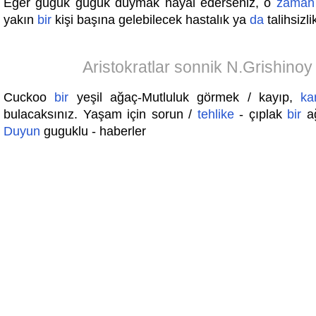
Eğer guguk guguk duymak hayal ederseniz, o
zaman
yakın
bir
kişi başına gelebilecek hastalık ya
da
talihsizli
Aristokratlar sonnik N.Grishinoy
Cuckoo
bir
yeşil ağaç-Mutluluk görmek / kayıp,
ka
bulacaksınız. Yaşam için sorun /
tehlike
- çıplak
bir
a
Duyun
guguklu - haberler