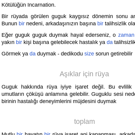
Kötülüğün Incarnation.
Bir rüyada görülen guguk kaygısız dönemin sonu an
Bunun
bir
nedeni, arkadaşınızın başına
bir
talihsizlik ola
Eğer guguk guguk duymak hayal ederseniz, o
zaman
yakın
bir
kişi başına gelebilecek hastalık ya
da
talihsizli
Görmek ya
da
duymak - dedikodu
size
sorun getirebilir
Aşıklar için rüya
Guguk hakkında rüya iyiye işaret değil. Bu evlili
umutların çöküşü anlamına gelebilir. Guguklu sesi ned
birinin hastalığı deneyimlerini müjdesini duymak
toplam
Mutlu
bir
hayatın
bir
rüya işaret ani kapanması, arkad