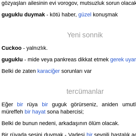
gözyaşları ailesinin evi vorogov, mutsuzluk sorun olaca
guguklu duymak
- kötü haber,
güzel
konuşmak
Yeni sonnik
Cuckoo
- yalnızlık.
guguklu
- mide veya pankreas dikkat etmek
gerek
uyar
Belki de zaten
karaciğer
sorunları var
tercümanlar
Eğer
bir
rüya
bir
guguk görürseniz, aniden umutla
müreffeh
bir
hayat
sona habercisi;
Belki de bunun nedeni, arkadaşının ölüm olacak.
Bir rüyada sesini duymak - Vadesi
bir
sevgili hastalık a