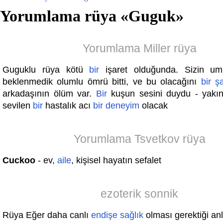
Yorumlama rüya «
Guguk
»
Yorumlama Miller rüya
Guguklu rüya kötü
bir
işaret olduğunda. Sizin umu
beklenmedik olumlu ömrü bitti, ve bu olacağını
bir
ş
arkadaşının ölüm var.
Bir
kuşun sesini duydu - yakın
sevilen
bir
hastalık acı
bir
deneyim
olacak
Yorumlama Tsvetkov rüya
Cuckoo
- ev,
aile
, kişisel hayatın sefalet
ezoterik sonnik
Rüya Eğer daha canlı
endişe
sağlık
olması gerektiği anl