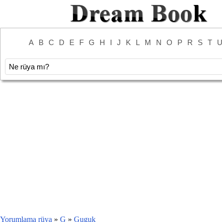
A
B
C
D
E
F
G
H
I
J
K
L
M
N
O
P
R
S
T
Yorumlama rüya
»
G
»
Guguk