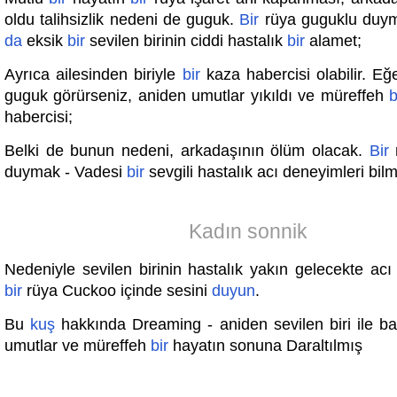
oldu talihsizlik nedeni de guguk.
Bir
rüya guguklu duym
da
eksik
bir
sevilen birinin ciddi hastalık
bir
alamet;
Ayrıca ailesinden biriyle
bir
kaza habercisi olabilir. E
guguk görürseniz, aniden umutlar yıkıldı ve müreffeh
b
habercisi;
Belki de bunun nedeni, arkadaşının ölüm olacak.
Bir
r
duymak - Vadesi
bir
sevgili hastalık acı deneyimleri bil
Kadın sonnik
Nedeniyle sevilen birinin hastalık yakın gelecekte acı
bir
rüya Cuckoo içinde sesini
duyun
.
Bu
kuş
hakkında Dreaming - aniden sevilen biri ile ba
umutlar ve müreffeh
bir
hayatın sonuna Daraltılmış