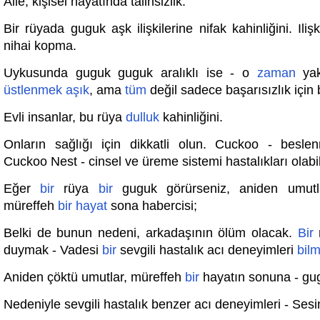
Aile, kişisel hayatında talihsizlik.
Bir rüyada guguk aşk ilişkilerine nifak kahinliğini. Ilişk
nihai kopma.
Uykusunda guguk guguk aralıklı ise - o
zaman
yak
üstlenmek
aşık
, ama
tüm
değil sadece başarısızlık için 
Evli insanlar, bu rüya
dulluk
kahinliğini.
Onların sağlığı için dikkatli olun. Cuckoo - besle
Cuckoo Nest - cinsel ve üreme sistemi hastalıkları olabil
Eğer
bir
rüya
bir
guguk görürseniz, aniden umutla
müreffeh
bir
hayat
sona habercisi;
Belki de bunun nedeni, arkadaşının ölüm olacak.
Bir
r
duymak - Vadesi
bir
sevgili hastalık acı deneyimleri
bil
Aniden çöktü umutlar, müreffeh
bir
hayatın sonuna - gu
Nedeniyle sevgili hastalık benzer acı deneyimleri - Ses