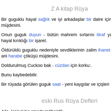
Z A kitap Rüya
Bir guguklu hayal
sağlık
ve iyi arkadaşlar
bir
daire iç
müjdesini.
Onun guguk
duyun
- bütün mahrem sırlarını
itiraf
ya
hayal kırıklığı
bir
işaret.
Öldürüldü guguklu nedeniyle sevdiklerinin zalim
ihanet
ani
harabe
çöküşü müjdesini.
Doldurulmuş Cuckoo bak -
cüzdan
için korku:.
Bunu kaybedebilir.
Bir rüyada görülen guguk
saat
- yeni kaygılar ve içişleri
eski Rus Rüya Defteri