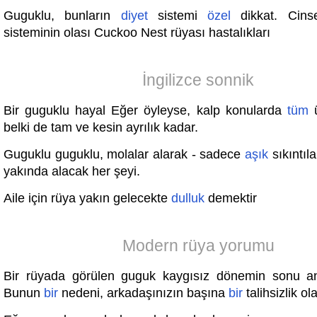
Guguklu, bunların
diyet
sistemi
özel
dikkat. Cins
sisteminin olası Cuckoo Nest rüyası hastalıkları
İngilizce sonnik
Bir guguklu hayal Eğer öyleyse, kalp konularda
tüm
ü
belki de tam ve kesin ayrılık kadar.
Guguklu guguklu, molalar alarak - sadece
aşık
sıkıntıla
yakında alacak her şeyi.
Aile için rüya yakın gelecekte
dulluk
demektir
Modern rüya yorumu
Bir rüyada görülen guguk kaygısız dönemin sonu an
Bunun
bir
nedeni, arkadaşınızın başına
bir
talihsizlik ola