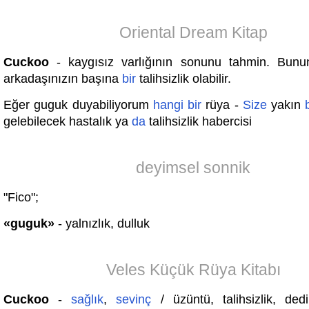
Oriental Dream Kitap
Cuckoo
- kaygısız varlığının sonunu tahmin. Bun
arkadaşınızın başına
bir
talihsizlik olabilir.
Eğer guguk duyabiliyorum
hangi
bir
rüya -
Size
yakın
gelebilecek hastalık ya
da
talihsizlik habercisi
deyimsel sonnik
"Fico";
«guguk»
- yalnızlık, dulluk
Veles Küçük Rüya Kitabı
Cuckoo
-
sağlık
,
sevinç
/ üzüntü, talihsizlik, ded