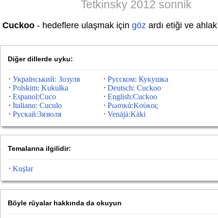
Tetkinsky 2012 sonnik
Cuckoo
- hedeflere ulaşmak için
göz
ardı etiği ve ahla
Diğer dillerde uyku:
Український: Зозуля
Русском: Кукушка
Polskim: Kukułka
Deutsch: Cuckoo
Espanol:Cuco
English:Cuckoo
Italiano: Cuculo
Ρωσικά:Κούκος
Рускай:Зязюля
Venäjä:Käki
Temalarına ilgilidir:
Kuşlar
Böyle rüyalar hakkında da okuyun