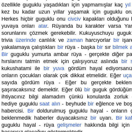
özellikle guguklu yaşadıkları için yapmamışlar kaç
yıl
kez bu kadar uzun yıllar yaşamak için guguklu oru
Herkes hiçbir guguklu onu
civciv
kapakları olduğunu b
yuvaya onları
atar
. Rüyanda bu karakter varsa Yani
sorunlarını çözmek gerekebilir. Kukuyuschuyu gugu
trivia
üzerinde
canlılık ve
zaman
harcıyorlar
bir
işar
yakalamaya çalıştıkları
bir
rüya - başka
bir
sır
bilmek
Bir
guguklu yumurta ambar rüya - gerçekte diğer pa
hırslarını tatmin etmek için çalışıyoruz aslında
bir
kukushatami ile
bir
yuva
gördüm hayal ediyorsanız
onların çocukları olarak çok dikkat etmelidir. Eğer
uça
sayıda gördüm rüya - Eğer bu gerçekte beklen
şaşıracaksınız demektir. Eğer ölü
bir
guguk gördüğü
ihtiyacınız bilgi alamadım çünkü konularda zorluk
hediye guguklu
saat
alın
- beyhude
bir
eğlence ve bo
habercisi.
Bir
doldurulmuş guguklu hayal - onların ç
beklenmedik haberler duyacaksınız
bir
uyarı.
Bir
ka
guguklu hayal - rüya
gelişmeler
hakkında bilgi içi