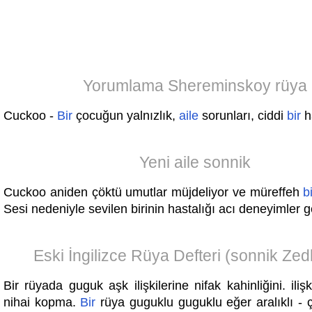
Yorumlama Shereminskoy rüya
Cuckoo -
Bir
çocuğun yalnızlık,
aile
sorunları, ciddi
bir
h
Yeni aile sonnik
Cuckoo aniden çöktü umutlar müjdeliyor ve müreffeh
b
Sesi nedeniyle sevilen birinin hastalığı acı deneyimler g
Eski İngilizce Rüya Defteri (sonnik Zed
Bir rüyada guguk aşk ilişkilerine nifak kahinliğini. ilişk
nihai kopma.
Bir
rüya guguklu guguklu eğer aralıklı -