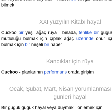
bilmek
XXI yüzyılın Kitabı hayal
Cuckoo
bir
yeşil ağaç rüya - belada,
tehlike
bir
guguk
mutluluğu bulmak için çıplak ağaç
üzerinde
onur iç
bulmak için
bir
neşeli
bir
haber
Kancıklar için rüya
Cuckoo
- planlarının
performans
orada girişim
Ocak, Şubat, Mart, Nisan yorumlanmas
günleri hayal
Bir guguk guguk hayal veya duymak - önlemek için